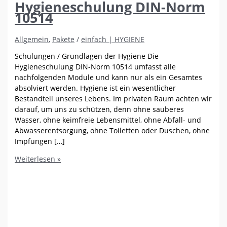
Hygieneschulung DIN-Norm
10514
Allgemein
,
Pakete
/
einfach | HYGIENE
Schulungen / Grundlagen der Hygiene Die
Hygieneschulung DIN-Norm 10514 umfasst alle
nachfolgenden Module und kann nur als ein Gesamtes
absolviert werden. Hygiene ist ein wesentlicher
Bestandteil unseres Lebens. Im privaten Raum achten wir
darauf, um uns zu schützen, denn ohne sauberes
Wasser, ohne keimfreie Lebensmittel, ohne Abfall- und
Abwasserentsorgung, ohne Toiletten oder Duschen, ohne
Impfungen […]
Hygieneschulung
Weiterlesen »
DIN-
Norm
10514